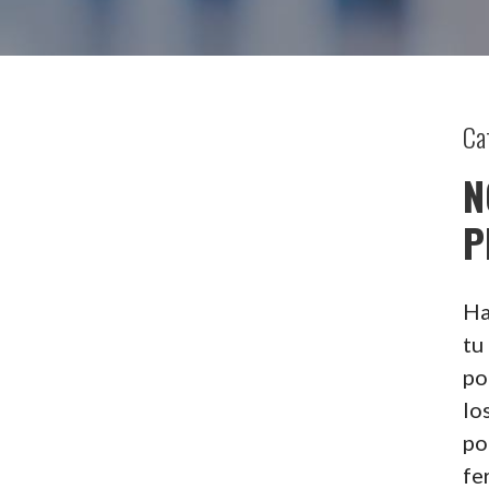
Ca
N
P
Ha
tu
po
lo
po
fe