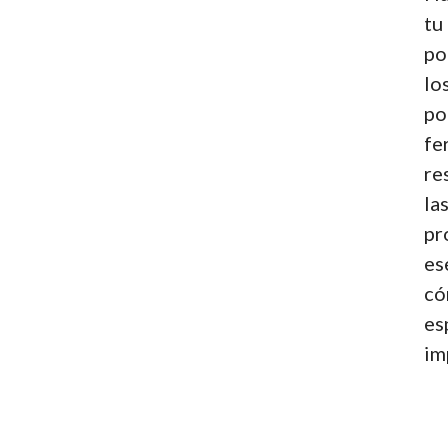
tu
po
lo
po
fe
re
la
pr
es
có
es
im