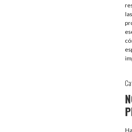
re
la
pr
es
có
es
im
Ca
N
P
Ha